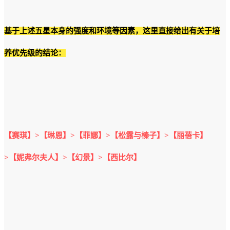
基于上述五星本身的强度和环境等因素，这里直接给出有关于培
养优先级的结论：
【赛琪】>【琳恩】>【菲娜】>【松露与榛子】>【丽蓓卡】
>【妮弗尔夫人】>【幻景】>【西比尔】