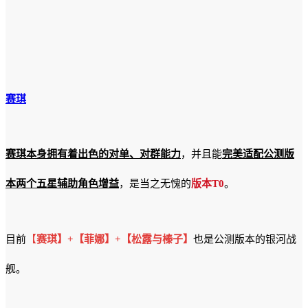
赛琪
赛琪本身拥有着出色的对单、对群能力
，并且能
完美适配公测版
本两个五星辅助角色增益
，是当之无愧的
版本T0
。
目前
【
赛琪】+【菲娜】+【松露与榛子】
也是公测版本的银河战
舰。