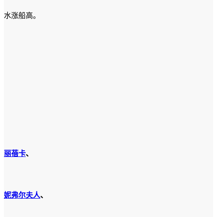
水涨船高。
丽蓓卡
、
妮弗尔夫人
、