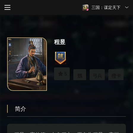
三国：谋定天下
程昱
5
魏
弓兵
橙卡
简介