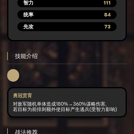
智力
111
统率
84
先攻
73
技能介绍
勇冠贲育
对敌军随机单体造成180%→360%谋略伤害,
若目标为前排则额外使目标产生逃兵(受智力影响)
战法推荐