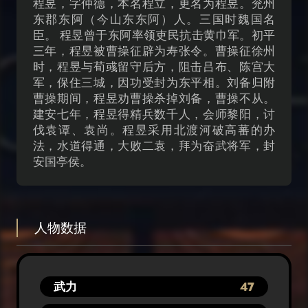
程昱，字仲德，本名程立，更名为程昱。兖州
东郡东阿（今山东东阿）人。三国时魏国名
臣。 程昱曾于东阿率领吏民抗击黄巾军。初平
三年，程昱被曹操征辟为寿张令。曹操征徐州
时，程昱与荀彧留守后方，阻击吕布、陈宫大
军，保住三城，因功受封为东平相。刘备归附
曹操期间，程昱劝曹操杀掉刘备，曹操不从。
建安七年，程昱得精兵数千人，会师黎阳，讨
伐袁谭、袁尚。程昱采用北渡河破高蕃的办
法，水道得通，大败二袁，拜为奋武将军，封
安国亭侯。
人物数据
武力
47