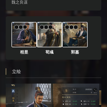
魏之良谋
程昱
荀彧
郭嘉
立绘