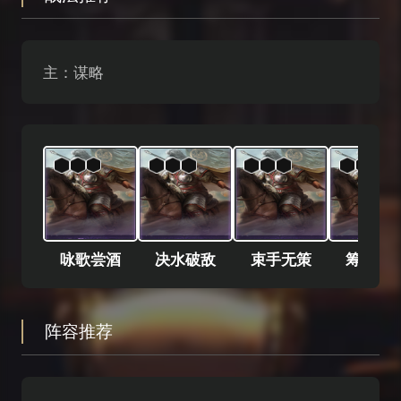
主：谋略
咏歌尝酒
决水破敌
束手无策
筹划良
阵容推荐