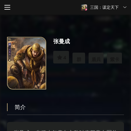
三国：谋定天下
张曼成
4
群
盾兵
紫卡
简介