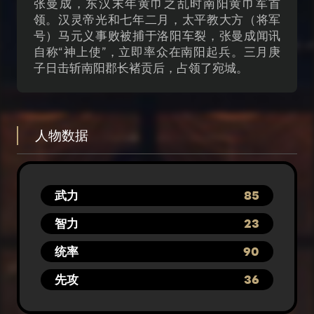
张曼成，东汉末年黄巾之乱时南阳黄巾军首
领。汉灵帝光和七年二月，太平教大方（将军
号）马元义事败被捕于洛阳车裂，张曼成闻讯
自称“神上使”，立即率众在南阳起兵。三月庚
子日击斩南阳郡长褚贡后，占领了宛城。
人物数据
武力
85
智力
23
统率
90
先攻
36