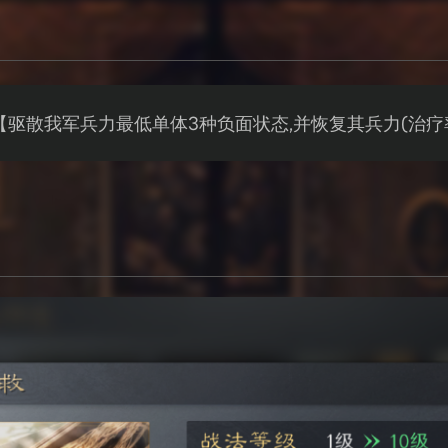
【驱散我军兵力最低单体3种负面状态,并恢复其兵力(治疗率1