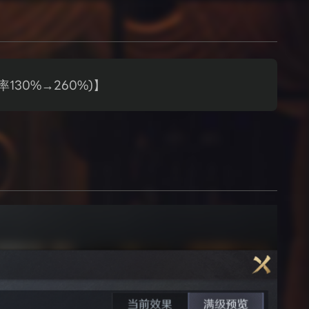
30%→260%)】