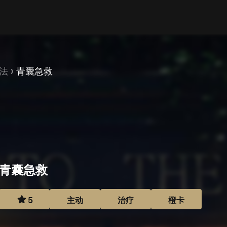
法
青囊急救
青囊急救
5
主动
治疗
橙卡