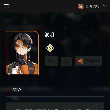
新月同行
洞明
5
【辅助型]
5星
简介