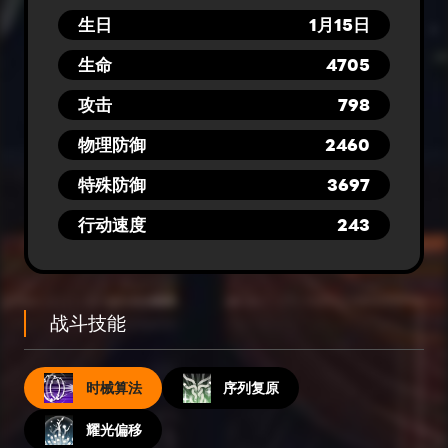
生日
1月15日
生命
4705
攻击
798
物理防御
2460
特殊防御
3697
行动速度
243
战斗技能
时械算法
序列复原
耀光偏移