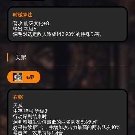
时械算法
普攻 能级变化+8﻿
输出 等级6﻿
洞明对选定敌人造成142.93%的特殊伤害。
天赋
右弼
右弼
天赋
生存 增强 等级3
行动序列结束时，
洞明增加生命值最低的两名队友8%免伤，
效果持续1回合，并增加攻击力最高的两名队友10%
暴击率，效果持续1回合