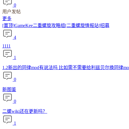
0
用户发帖
更多
[置顶]
GameKee二重螺旋攻略组[二重螺旋情报站]招募
4
1111
1
1.2新出的同律mod有说法吗 比如需不需要给利兹贝尔换同律m
0
新图鉴
0
二螺wiki还在更新吗？
1