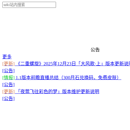
公告
更多
[更新]
《二重螺旋》2025年12月23日「大风歌·上」版本更新说
[公告]
[情报]
1.1版本前瞻直播总结（300月石兑换码，免费皮肤）
[公告]
[更新]
「夜莺飞往彩色的梦」版本维护更新说明
[公告]