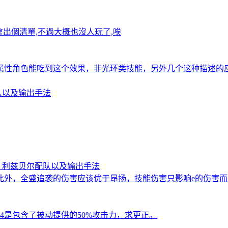
會出個清單,不過大概也沒人玩了,唉
属性角色能吃到这个效果，非光环类技能，另外几个这种描述的
队以及输出手法
 利兹贝尔配队以及输出手法
此外，全盛追袭的伤害应该优于昂扬，技能伤害只影响e的伤害
14是包含了被动提供的50%攻击力，求更正。