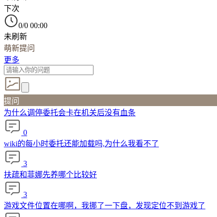
下次
0/0 00:00
未刷新
萌新提问
更多
提问
为什么调停委托会卡在机关后没有血条
0
wiki的每小时委托还能加载吗,为什么我看不了
3
扶疏和菲娜先养哪个比较好
3
游戏文件位置在哪啊，我挪了一下盘，发现定位不到游戏了