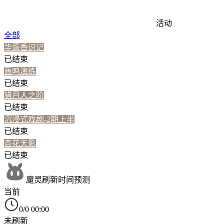
活动
全部
华胥香识记
已结束
轰鸣演练
已结束
猎月人之阶
已结束
沉浸式戏剧-2期上半
已结束
杏花天影
已结束
魔灵刷新时间预测
当前
0/0 00:00
未刷新