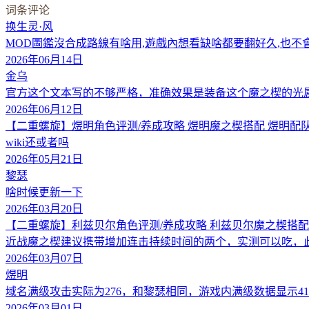
词条评论
换生灵·风
MOD圖鑑沒合成路線有啥用,遊戲內想看缺啥都要翻好久,也不
2026年06月14日
金乌
官方这个文本写的不够严格，准确效果是装备这个魔之楔的光
2026年06月12日
【二重螺旋】煜明角色评测/养成攻略 煜明魔之楔搭配 煜明配
wiki还或者吗
2026年05月21日
黎瑟
啥时候更新一下
2026年03月20日
【二重螺旋】利兹贝尔角色评测/养成攻略 利兹贝尔魔之楔搭配
近战魔之楔建议携带增加连击持续时间的两个，实测可以吃，
2026年03月07日
煜明
域名满级攻击实际为276，和黎瑟相同，游戏内满级数据显示4
2026年03月01日